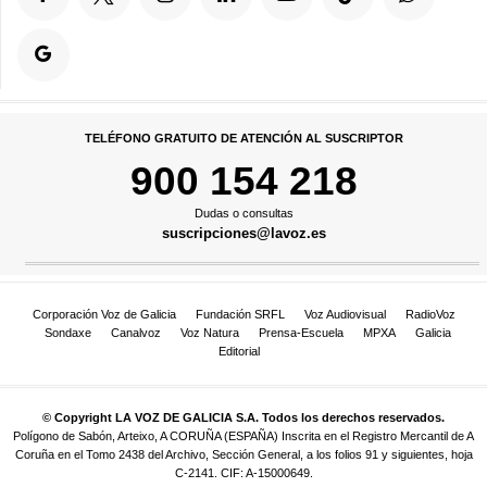
TELÉFONO GRATUITO DE ATENCIÓN AL SUSCRIPTOR
900 154 218
Dudas o consultas
suscripciones@lavoz.es
Corporación Voz de Galicia
Fundación SRFL
Voz Audiovisual
RadioVoz
Sondaxe
Canalvoz
Voz Natura
Prensa-Escuela
MPXA
Galicia
Editorial
© Copyright LA VOZ DE GALICIA S.A. Todos los derechos reservados.
Polígono de Sabón, Arteixo, A CORUÑA (ESPAÑA) Inscrita en el Registro Mercantil de A
Coruña en el Tomo 2438 del Archivo, Sección General, a los folios 91 y siguientes, hoja
C-2141. CIF: A-15000649.