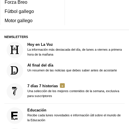
Forza Breo
Fútbol gallego
Motor gallego
NEWSLETTERS
Hoy en La Voz
La información más destacada del día, de lunes a viernes a primera
hora de la mañana
Al final del día
Un resumen de las noticias que debes saber antes de acostarte
7 días 7 historias
Una selección de los mejores contenidos de la semana, exclusiva
para suscriptores
Educación
Recibe cada lunes novedades e información útil sobre el mundo de
la Educación