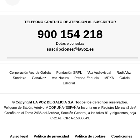
TELÉFONO GRATUITO DE ATENCIÓN AL SUSCRIPTOR
900 154 218
Dudas o consultas
suscripciones@lavoz.es
Corporación Voz de Galicia
Fundación SRFL
Voz Audiovisual
RadioVoz
Sondaxe
Canalvoz
Voz Natura
Prensa-Escuela
MPXA
Galicia
Editorial
© Copyright LA VOZ DE GALICIA S.A. Todos los derechos reservados.
Polígono de Sabón, Arteixo, A CORUÑA (ESPAÑA) Inscrita en el Registro Mercantil de A
Coruña en el Tomo 2438 del Archivo, Sección General, a los folios 91 y siguientes, hoja
C-2141. CIF: A-15000649.
Aviso legal
Política de privacidad
Política de cookies
Condiciones