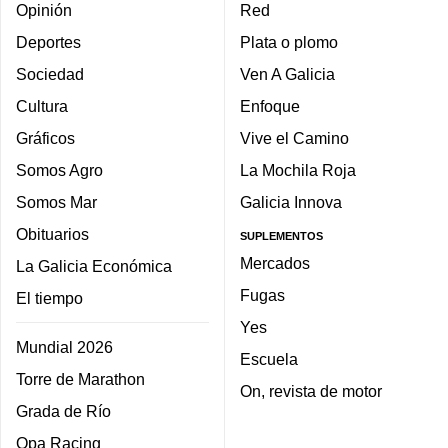
Opinión
Red
Deportes
Plata o plomo
Sociedad
Ven A Galicia
Cultura
Enfoque
Gráficos
Vive el Camino
Somos Agro
La Mochila Roja
Somos Mar
Galicia Innova
Obituarios
SUPLEMENTOS
Mercados
La Galicia Económica
Fugas
El tiempo
Yes
Mundial 2026
Escuela
Torre de Marathon
On, revista de motor
Grada de Río
Opa Racing