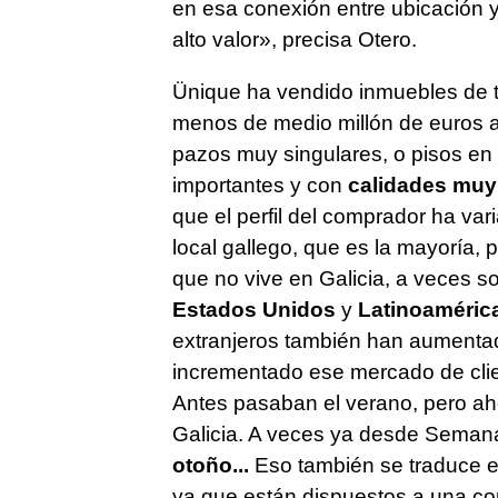
en esa conexión entre ubicación 
alto valor», precisa Otero.
Ünique ha vendido inmuebles de to
menos de medio millón de euros a
pazos muy singulares, o pisos en
importantes y con
calidades muy 
que el perfil del comprador ha va
local gallego, que es la mayoría, 
que no vive en Galicia, a veces 
Estados Unidos
y
Latinoaméric
extranjeros también han aumentad
incrementado ese mercado de clie
Antes pasaban el verano, pero a
Galicia. A veces ya desde Seman
otoño...
Eso también se traduce e
ya que están dispuestos a una com