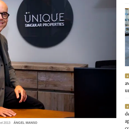
a
u
d
a
 el 2013
ÁNGEL MANSO
c