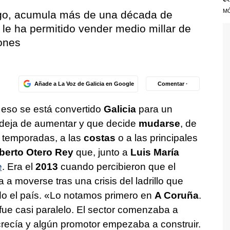
M
go, acumula más de una década de
 le ha permitido vender medio millar de
ones
Añade a La Voz de Galicia en Google
Comentar ·
 eso se está convertido
Galicia
para un
deja de aumentar y que decide
mudarse
, de
s temporadas, a las
costas
o a las principales
berto Otero Rey
que, junto a
Luis María
e
. Era el
2013
cuando percibieron que el
 moverse tras una crisis del ladrillo que
o el país. «Lo notamos primero en
A Coruña
.
ue casi paralelo. El sector comenzaba a
ecía y algún promotor empezaba a construir.