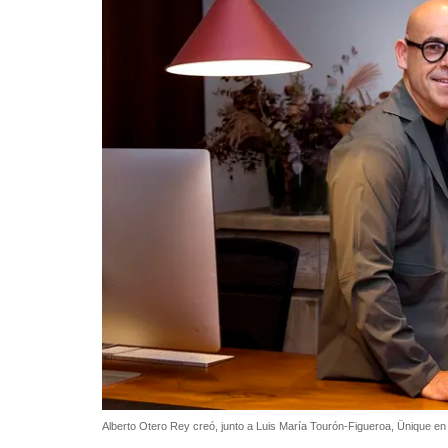
Alberto Otero Rey creó, junto a Luis María Tourón-Figueroa, Ünique en