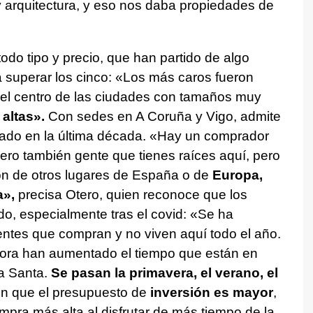
y arquitectura, y eso nos daba propiedades de
do tipo y precio, que han partido de algo
 superar los cinco: «Los más caros fueron
 el centro de las ciudades con tamaños muy
altas».
Con sedes en A Coruña y Vigo, admite
riado en la última década. «Hay un comprador
pero también gente que tienes raíces aquí, pero
son de otros lugares de España o de
Europa,
a»,
precisa Otero, quien reconoce que los
o, especialmente tras el covid: «Se ha
ntes que compran y no viven aquí todo el año.
hora han aumentado el tiempo que están en
a Santa.
Se pasan la primavera, el verano, el
n que el presupuesto de
inversión
es
mayor
,
pra más alta al disfrutar de más tiempo de la