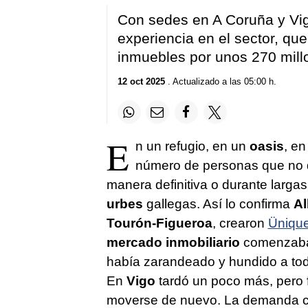
Con sedes en A Coruña y Vi
experiencia en el sector, que
inmuebles por unos 270 mill
12 oct 2025
. Actualizado a las 05:00 h.
E
n un refugio, en un
oasis
, en
número de personas que no 
manera definitiva o durante larga
urbes
gallegas. Así lo confirma
Al
Tourón-Figueroa
, crearon
Üniqu
mercado
inmobiliario
comenzaba a
había zarandeado y hundido a tod
En
Vigo
tardó un poco más, pero f
moverse de nuevo. La demanda cr