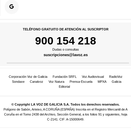
TELÉFONO GRATUITO DE ATENCIÓN AL SUSCRIPTOR
900 154 218
Dudas o consultas
suscripciones@lavoz.es
Corporación Voz de Galicia
Fundación SRFL
Voz Audiovisual
RadioVoz
Sondaxe
Canalvoz
Voz Natura
Prensa-Escuela
MPXA
Galicia
Editorial
© Copyright LA VOZ DE GALICIA S.A. Todos los derechos reservados.
Polígono de Sabón, Arteixo, A CORUÑA (ESPAÑA) Inscrita en el Registro Mercantil de A
Coruña en el Tomo 2438 del Archivo, Sección General, a los folios 91 y siguientes, hoja
C-2141. CIF: A-15000649.