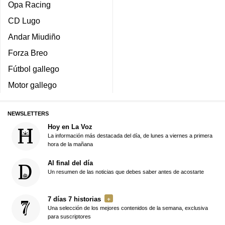
Opa Racing
CD Lugo
Andar Miudiño
Forza Breo
Fútbol gallego
Motor gallego
NEWSLETTERS
Hoy en La Voz
La información más destacada del día, de lunes a viernes a primera
hora de la mañana
Al final del día
Un resumen de las noticias que debes saber antes de acostarte
7 días 7 historias
Una selección de los mejores contenidos de la semana, exclusiva
para suscriptores