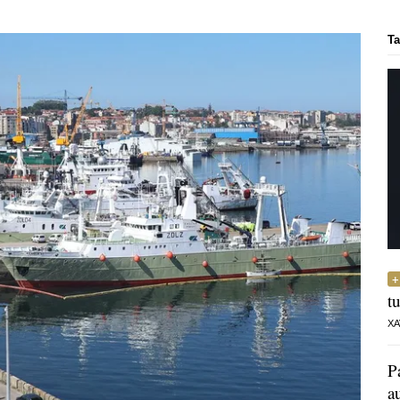
Ta
t
XA
P
a