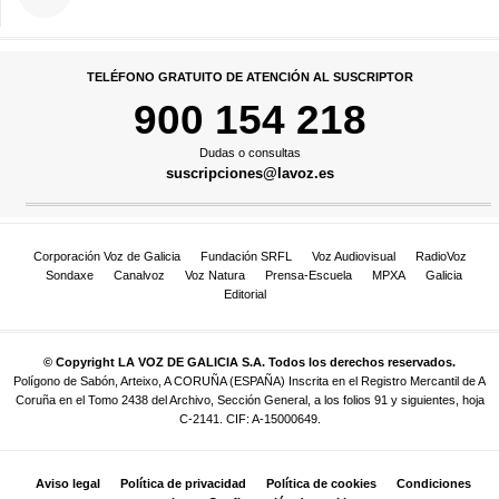
TELÉFONO GRATUITO DE ATENCIÓN AL SUSCRIPTOR
900 154 218
Dudas o consultas
suscripciones@lavoz.es
Corporación Voz de Galicia
Fundación SRFL
Voz Audiovisual
RadioVoz
Sondaxe
Canalvoz
Voz Natura
Prensa-Escuela
MPXA
Galicia
Editorial
© Copyright LA VOZ DE GALICIA S.A. Todos los derechos reservados.
Polígono de Sabón, Arteixo, A CORUÑA (ESPAÑA) Inscrita en el Registro Mercantil de A
Coruña en el Tomo 2438 del Archivo, Sección General, a los folios 91 y siguientes, hoja
C-2141. CIF: A-15000649.
Aviso legal
Política de privacidad
Política de cookies
Condiciones