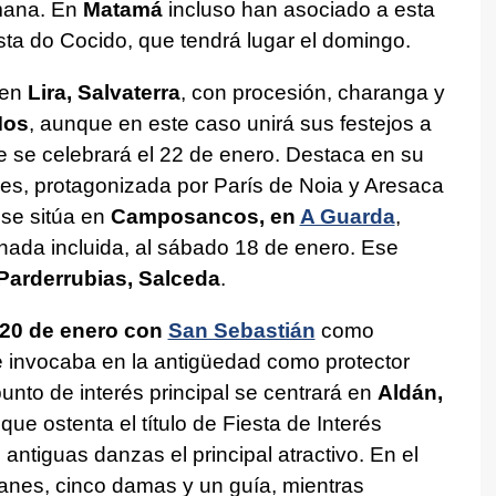
emana. En
Matamá
incluso han asociado a esta
sta do Cocido, que tendrá lugar el domingo.
 en
Lira, Salvaterra
, con procesión, charanga y
Mos
, aunque en este caso unirá sus festejos a
e se celebrará el 22 de enero. Destaca en su
nes, protagonizada por París de Noia y Aresaca
 se sitúa en
Camposancos, en
A Guarda
,
onada incluida, al sábado 18 de enero. Ese
Parderrubias, Salceda
.
l 20 de enero con
San Sebastián
como
le invocaba en la antigüedad como protector
punto de interés principal se centrará en
Aldán,
que ostenta el título de Fiesta de Interés
s antiguas danzas el principal atractivo. En el
galanes, cinco damas y un guía, mientras