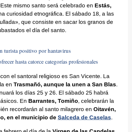
n. Este mismo santo será celebrado en
Estás,
na curiosidad etnográfica. El sábado 18, a las
ullada», que consiste en sacar los granos de
bastados el día del santo.
n turista positivo por hantavirus
frecer hasta catorce categorías profesionales
 con el santoral religioso es San Vicente. La
la en
Trasmañó, aunque la unen a San Blas
.
nuará los días 25 y 26. El sábado 25 habrá
lásicos. En
Barrantes, Tomiño
, celebrarán la
bién recordarán al santo milagrero en
Oitavén,
o, en el municipio de
Salceda de Caselas
.
e febrero el día de la
Virgen de las Candelas
,