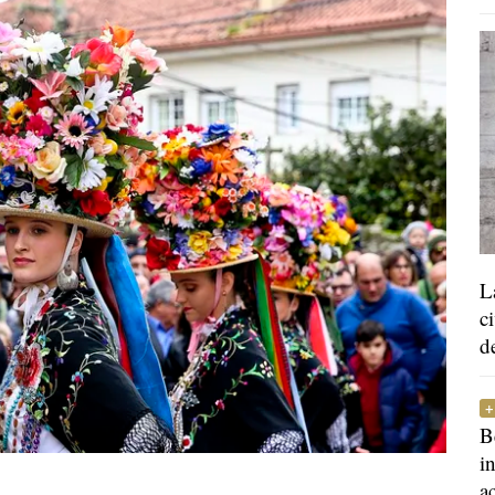
L
c
d
B
i
a