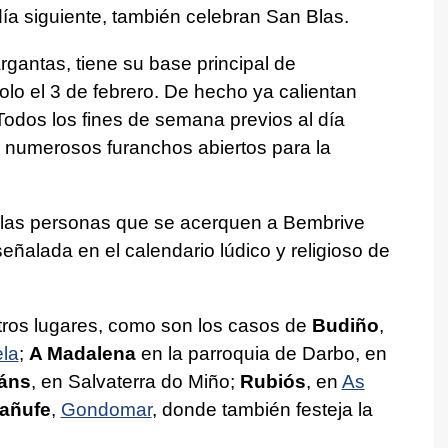
día siguiente, también celebran San Blas.
rgantas, tiene su base principal de
solo el 3 de febrero. De hecho ya calientan
Todos los fines de semana previos al día
or numerosos furanchos abiertos para la
s las personas que se acerquen a Bembrive
señalada en el calendario lúdico y religioso de
tros lugares, como son los casos de
Budiño
,
la
;
A Madalena
en la parroquia de Darbo, en
áns
, en Salvaterra do Miño;
Rubiós
, en
As
añufe
,
Gondomar
, donde también festeja la