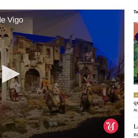
Ta
de Vigo
q
AL
L
n