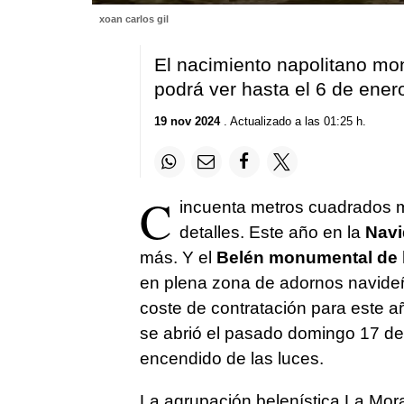
0
xoan carlos gil
seconds
of
1
El nacimiento napolitano mo
minute,
29
podrá ver hasta el 6 de ener
seconds
Volume
90%
19 nov 2024
. Actualizado a las 01:25 h.
C
incuenta metros cuadrados 
detalles. Este año en la
Navi
más. Y el
Belén monumental de l
en plena zona de adornos navideñ
coste de contratación para este a
se abrió el pasado domingo 17 de 
encendido de las luces.
La agrupación belenística La Mora