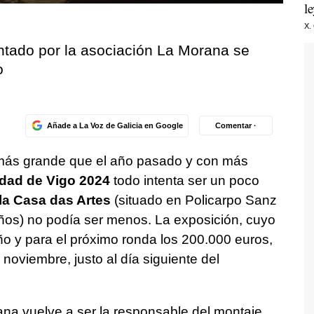
l
X.
ntado por la asociación La Morana se
o
Añade a La Voz de Galicia en Google
Comentar ·
más grande que el año pasado y con más
dad de Vigo 2024
todo intenta ser un poco
a Casa das Artes
(situado en Policarpo Sanz
os) no podía ser menos. La exposición, cuyo
ño y para el próximo ronda los 200.000 euros,
noviembre, justo al día siguiente del
na vuelve a ser la responsable del montaje,