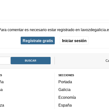
Para comentar es necesario
estar registrado
en
lavozdegalicia.
Regístrate gratis
Iniciar sesión
Ca
ES
SECCIONES
ña
Portada
ña
Galicia
Economía
za
España