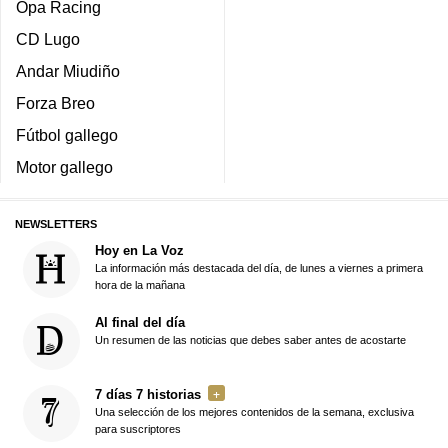
Opa Racing
CD Lugo
Andar Miudiño
Forza Breo
Fútbol gallego
Motor gallego
NEWSLETTERS
Hoy en La Voz
La información más destacada del día, de lunes a viernes a primera
hora de la mañana
Al final del día
Un resumen de las noticias que debes saber antes de acostarte
7 días 7 historias
Una selección de los mejores contenidos de la semana, exclusiva
para suscriptores