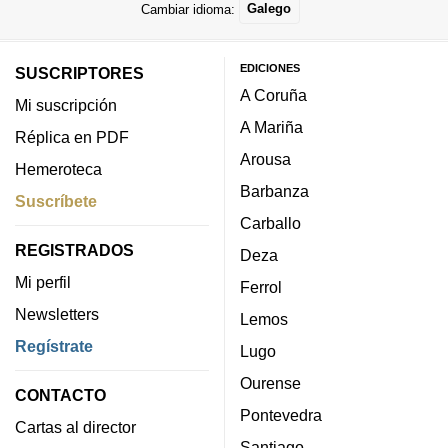
Cambiar idioma:
Galego
EDICIONES
SUSCRIPTORES
A Coruña
Mi suscripción
A Mariña
Réplica en PDF
Arousa
Hemeroteca
Barbanza
Suscríbete
Carballo
REGISTRADOS
Deza
Mi perfil
Ferrol
Newsletters
Lemos
Regístrate
Lugo
Ourense
CONTACTO
Pontevedra
Cartas al director
Santiago