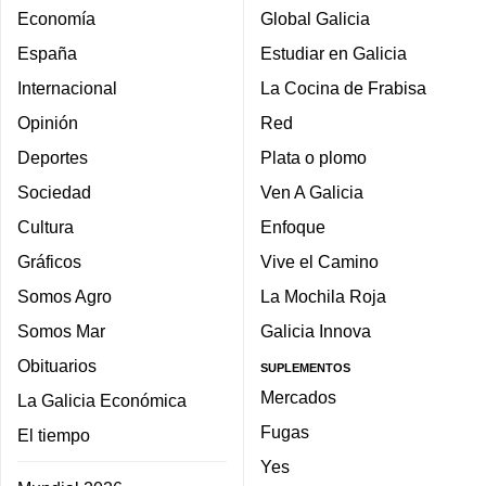
Economía
Global Galicia
España
Estudiar en Galicia
Internacional
La Cocina de Frabisa
Opinión
Red
Deportes
Plata o plomo
Sociedad
Ven A Galicia
Cultura
Enfoque
Gráficos
Vive el Camino
Somos Agro
La Mochila Roja
Somos Mar
Galicia Innova
Obituarios
SUPLEMENTOS
Mercados
La Galicia Económica
Fugas
El tiempo
Yes