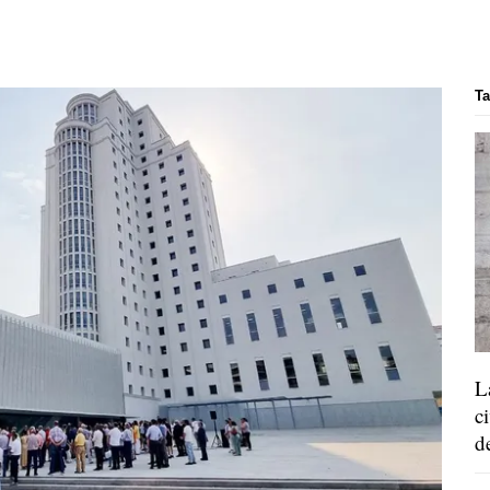
Ta
L
c
d