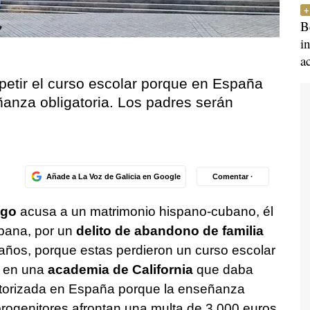
B
i
a
petir el curso escolar porque en España
ñanza obligatoria. Los padres serán
Añade a La Voz de Galicia en Google
Comentar ·
igo
acusa a un matrimonio hispano-cubano, él
ubana, por un
delito de abandono de familia
 años, porque estas perdieron un curso escolar
o en una
academia de California
que daba
torizada en España porque la enseñanza
progenitores afrontan una multa de 3.000 euros