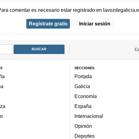
Para comentar es necesario
estar registrado
en
lavozdegalicia.
Regístrate gratis
Iniciar sesión
Ca
ES
SECCIONES
ña
Portada
ña
Galicia
Economía
za
España
lo
Internacional
Opinión
Deportes