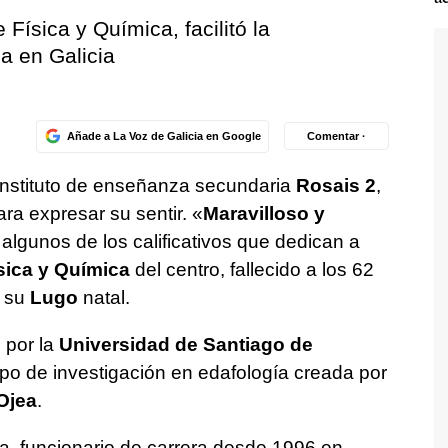
Física y Química, facilitó la
a en Galicia
Añade a La Voz de Galicia en Google
Comentar ·
instituto de enseñanza secundaria
Rosais 2
,
para expresar su sentir. «
Maravilloso y
 algunos de los calificativos que dedican a
sica y Química
del centro, fallecido a los 62
 su
Lugo
natal.
s
por la
Universidad de Santiago de
ipo de investigación en edafología creada por
Ojea
.
, funcionario de carrera desde 1996 en