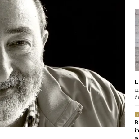
L
c
d
B
i
a