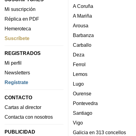
A Coruña
Mi suscripción
A Mariña
Réplica en PDF
Arousa
Hemeroteca
Barbanza
Suscríbete
Carballo
REGISTRADOS
Deza
Mi perfil
Ferrol
Newsletters
Lemos
Regístrate
Lugo
Ourense
CONTACTO
Pontevedra
Cartas al director
Santiago
Contacta con nosotros
Vigo
PUBLICIDAD
Galicia en 313 concellos