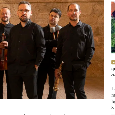
q
AL
L
n
l
X.