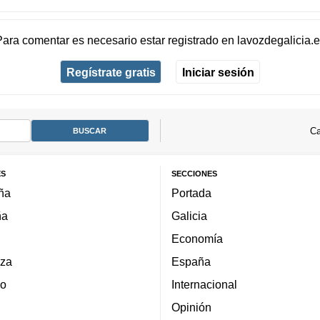
Para comentar es necesario
estar registrado
en
lavozdegalicia.
Regístrate gratis
Iniciar sesión
Ca
ES
SECCIONES
ña
Portada
ña
Galicia
Economía
za
España
lo
Internacional
Opinión