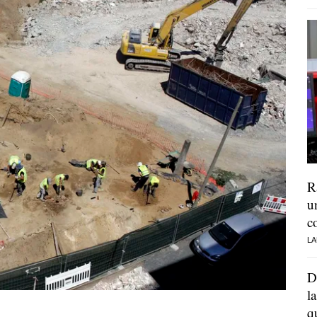
R
u
c
LA
D
l
q