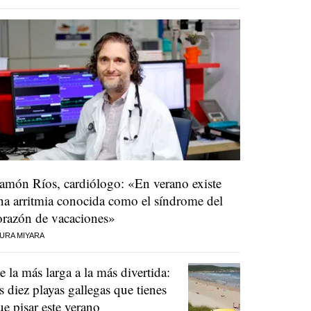
amón Ríos, cardiólogo: «En verano existe
na arritmia conocida como el síndrome del
orazón de vacaciones»
URA MIYARA
e la más larga a la más divertida:
as diez playas gallegas que tienes
ue pisar este verano