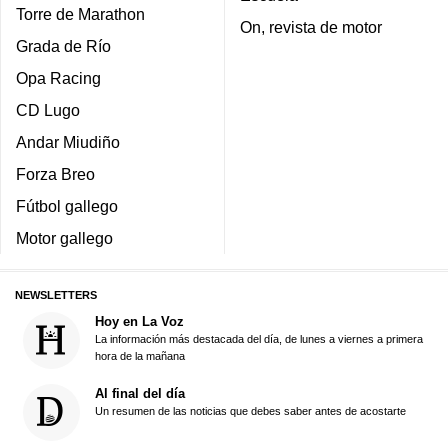
Torre de Marathon
On, revista de motor
Grada de Río
Opa Racing
CD Lugo
Andar Miudiño
Forza Breo
Fútbol gallego
Motor gallego
NEWSLETTERS
Hoy en La Voz
La información más destacada del día, de lunes a viernes a primera
hora de la mañana
Al final del día
Un resumen de las noticias que debes saber antes de acostarte