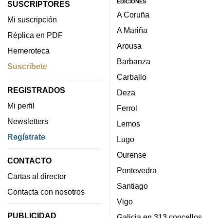
EDICIONES
SUSCRIPTORES
A Coruña
Mi suscripción
A Mariña
Réplica en PDF
Arousa
Hemeroteca
Barbanza
Suscríbete
Carballo
REGISTRADOS
Deza
Mi perfil
Ferrol
Newsletters
Lemos
Regístrate
Lugo
Ourense
CONTACTO
Pontevedra
Cartas al director
Santiago
Contacta con nosotros
Vigo
PUBLICIDAD
Galicia en 313 concellos