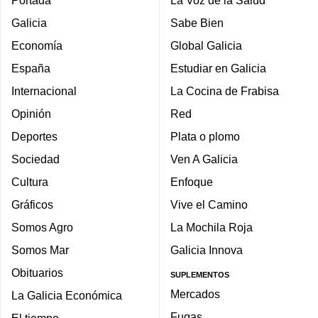
Portada
La Voz de la Salud
Galicia
Sabe Bien
Economía
Global Galicia
España
Estudiar en Galicia
Internacional
La Cocina de Frabisa
Opinión
Red
Deportes
Plata o plomo
Sociedad
Ven A Galicia
Cultura
Enfoque
Gráficos
Vive el Camino
Somos Agro
La Mochila Roja
Somos Mar
Galicia Innova
Obituarios
SUPLEMENTOS
Mercados
La Galicia Económica
Fugas