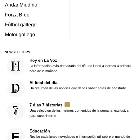
Andar Miudiño
Forza Breo
Fútbol gallego
Motor gallego
NEWSLETTERS
Hoy en La Voz
La información más destacada del día, de lunes a viernes a primera
hora de la mañana
Al final del día
Un resumen de las noticias que debes saber antes de acostarte
7 días 7 historias
Una selección de los mejores contenidos de la semana, exclusiva
para suscriptores
Educación
Recibe cada lunes novedades e información útil sobre el mundo de