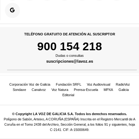
TELÉFONO GRATUITO DE ATENCIÓN AL SUSCRIPTOR
900 154 218
Dudas o consultas
suscripciones@lavoz.es
Corporación Voz de Galicia
Fundación SRFL
Voz Audiovisual
RadioVoz
Sondaxe
Canalvoz
Voz Natura
Prensa-Escuela
MPXA
Galicia
Editorial
© Copyright LA VOZ DE GALICIA S.A. Todos los derechos reservados.
Polígono de Sabón, Arteixo, A CORUÑA (ESPAÑA) Inscrita en el Registro Mercantil de A
Coruña en el Tomo 2438 del Archivo, Sección General, a los folios 91 y siguientes, hoja
C-2141. CIF: A-15000649.