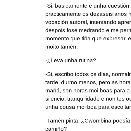
-Si, basicamente é unha cuestión 
practicamente os dezaseis anos n
vocación autoral, intentando apre
despois fose medrando e me perm
momento que tiña que expresar, es
moito tamén.
-¿Leva unha rutina?
-Si, escribo todos os días, norm
tarde, durmo menos, pero as horas 
mañá, son horas moi boas para a a
silencio, tranquilidade e non tes 
unha cousa moi boa para escoita
-Tamén pinta. ¿Cwombina poesía c
camiño?