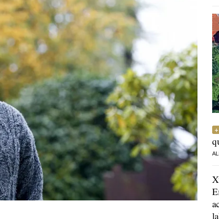
q
AL
X
E
a
l