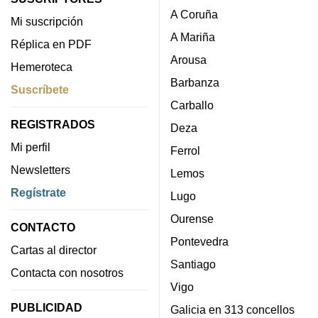
A Coruña
Mi suscripción
A Mariña
Réplica en PDF
Arousa
Hemeroteca
Barbanza
Suscríbete
Carballo
REGISTRADOS
Deza
Mi perfil
Ferrol
Newsletters
Lemos
Regístrate
Lugo
Ourense
CONTACTO
Pontevedra
Cartas al director
Santiago
Contacta con nosotros
Vigo
PUBLICIDAD
Galicia en 313 concellos