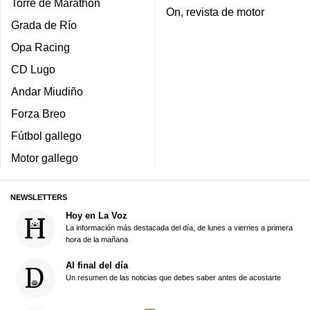
Torre de Marathon
On, revista de motor
Grada de Río
Opa Racing
CD Lugo
Andar Miudiño
Forza Breo
Fútbol gallego
Motor gallego
NEWSLETTERS
Hoy en La Voz
La información más destacada del día, de lunes a viernes a primera
hora de la mañana
Al final del día
Un resumen de las noticias que debes saber antes de acostarte