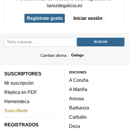
lavozdegalicia.es
Regístrate gratis
Iniciar sesión
Cambiar idioma:
Galego
EDICIONES
SUSCRIPTORES
A Coruña
Mi suscripción
A Mariña
Réplica en PDF
Arousa
Hemeroteca
Barbanza
Suscríbete
Carballo
REGISTRADOS
Deza