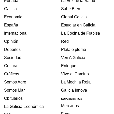
Portada
La Voz de la Salud
Galicia
Sabe Bien
Economía
Global Galicia
España
Estudiar en Galicia
Internacional
La Cocina de Frabisa
Opinión
Red
Deportes
Plata o plomo
Sociedad
Ven A Galicia
Cultura
Enfoque
Gráficos
Vive el Camino
Somos Agro
La Mochila Roja
Somos Mar
Galicia Innova
Obituarios
SUPLEMENTOS
Mercados
La Galicia Económica
Fugas