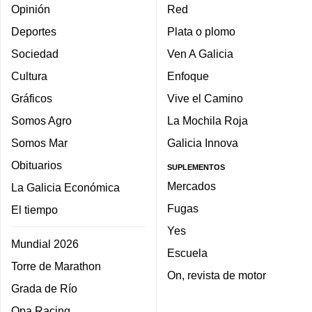
Opinión
Red
Deportes
Plata o plomo
Sociedad
Ven A Galicia
Cultura
Enfoque
Gráficos
Vive el Camino
Somos Agro
La Mochila Roja
Somos Mar
Galicia Innova
Obituarios
SUPLEMENTOS
Mercados
La Galicia Económica
Fugas
El tiempo
Yes
Mundial 2026
Escuela
Torre de Marathon
On, revista de motor
Grada de Río
Opa Racing