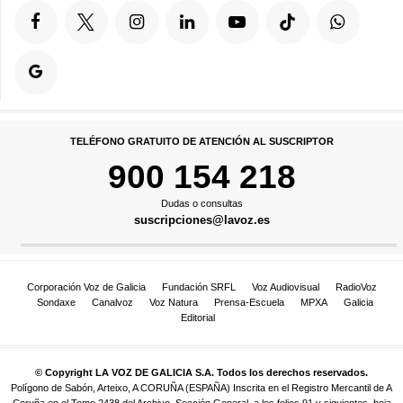
TELÉFONO GRATUITO DE ATENCIÓN AL SUSCRIPTOR
900 154 218
Dudas o consultas
suscripciones@lavoz.es
Corporación Voz de Galicia
Fundación SRFL
Voz Audiovisual
RadioVoz
Sondaxe
Canalvoz
Voz Natura
Prensa-Escuela
MPXA
Galicia
Editorial
© Copyright LA VOZ DE GALICIA S.A. Todos los derechos reservados.
Polígono de Sabón, Arteixo, A CORUÑA (ESPAÑA) Inscrita en el Registro Mercantil de A
Coruña en el Tomo 2438 del Archivo, Sección General, a los folios 91 y siguientes, hoja