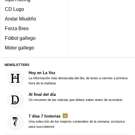
CD Lugo
Andar Miudiño
Forza Breo
Fútbol gallego
Motor gallego
NEWSLETTERS
Hoy en La Voz
La información más destacada del día, de lunes a viernes a primera
hora de la mañana
Al final del día
Un resumen de las noticias que debes saber antes de acostarte
7 días 7 historias
Una selección de los mejores contenidos de la semana, exclusiva
para suscriptores