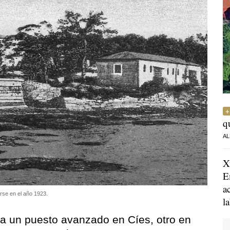
q
AL
X
E
a
arse en el año 1923.
l
a un puesto avanzado en Cíes, otro en