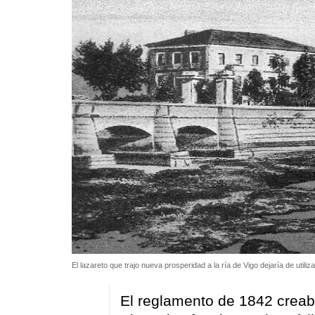
El lazareto que trajo nueva prosperidad a la ría de Vigo dejaría de utiliz
El reglamento de 1842 creab