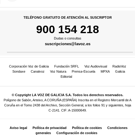
TELÉFONO GRATUITO DE ATENCIÓN AL SUSCRIPTOR
900 154 218
Dudas o consultas
suscripciones@lavoz.es
Corporación Voz de Galicia
Fundación SRFL
Voz Audiovisual
RadioVoz
Sondaxe
Canalvoz
Voz Natura
Prensa-Escuela
MPXA
Galicia
Editorial
© Copyright LA VOZ DE GALICIA S.A. Todos los derechos reservados.
Polígono de Sabón, Arteixo, A CORUÑA (ESPAÑA) Inscrita en el Registro Mercantil de A
Coruña en el Tomo 2438 del Archivo, Sección General, a los folios 91 y siguientes, hoja
C-2141. CIF: A-15000649.
Aviso legal
Política de privacidad
Política de cookies
Condiciones
generales
Configuración de cookies