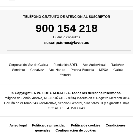
TELÉFONO GRATUITO DE ATENCIÓN AL SUSCRIPTOR
900 154 218
Dudas o consultas
suscripciones@lavoz.es
Corporación Voz de Galicia
Fundación SRFL
Voz Audiovisual
RadioVoz
Sondaxe
Canalvoz
Voz Natura
Prensa-Escuela
MPXA
Galicia
Editorial
© Copyright LA VOZ DE GALICIA S.A. Todos los derechos reservados.
Polígono de Sabón, Arteixo, A CORUÑA (ESPAÑA) Inscrita en el Registro Mercantil de A
Coruña en el Tomo 2438 del Archivo, Sección General, a los folios 91 y siguientes, hoja
C-2141. CIF: A-15000649.
Aviso legal
Política de privacidad
Política de cookies
Condiciones
generales
Configuración de cookies