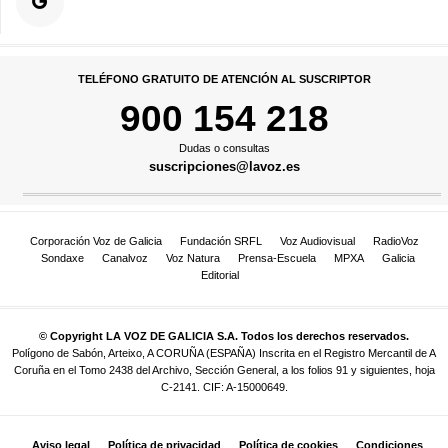
TELÉFONO GRATUITO DE ATENCIÓN AL SUSCRIPTOR
900 154 218
Dudas o consultas
suscripciones@lavoz.es
Corporación Voz de Galicia
Fundación SRFL
Voz Audiovisual
RadioVoz
Sondaxe
Canalvoz
Voz Natura
Prensa-Escuela
MPXA
Galicia
Editorial
© Copyright LA VOZ DE GALICIA S.A. Todos los derechos reservados.
Polígono de Sabón, Arteixo, A CORUÑA (ESPAÑA) Inscrita en el Registro Mercantil de A
Coruña en el Tomo 2438 del Archivo, Sección General, a los folios 91 y siguientes, hoja
C-2141. CIF: A-15000649.
Aviso legal
Política de privacidad
Política de cookies
Condiciones