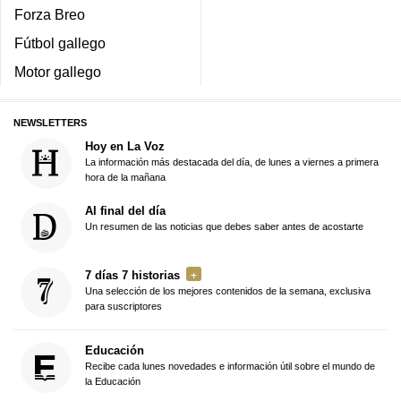
Forza Breo
Fútbol gallego
Motor gallego
NEWSLETTERS
Hoy en La Voz
La información más destacada del día, de lunes a viernes a primera
hora de la mañana
Al final del día
Un resumen de las noticias que debes saber antes de acostarte
7 días 7 historias
Una selección de los mejores contenidos de la semana, exclusiva
para suscriptores
Educación
Recibe cada lunes novedades e información útil sobre el mundo de
la Educación