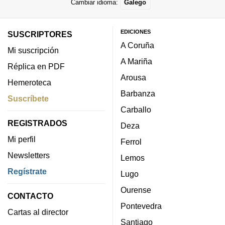
Cambiar idioma:
Galego
EDICIONES
SUSCRIPTORES
A Coruña
Mi suscripción
A Mariña
Réplica en PDF
Arousa
Hemeroteca
Barbanza
Suscríbete
Carballo
REGISTRADOS
Deza
Mi perfil
Ferrol
Newsletters
Lemos
Regístrate
Lugo
Ourense
CONTACTO
Pontevedra
Cartas al director
Santiago