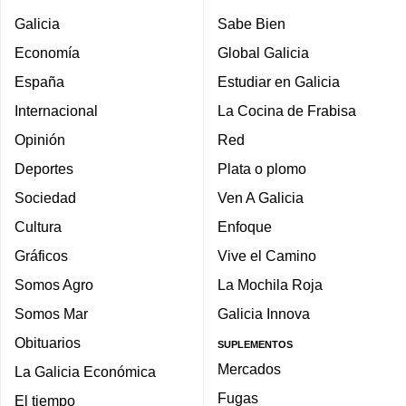
Galicia
Sabe Bien
Economía
Global Galicia
España
Estudiar en Galicia
Internacional
La Cocina de Frabisa
Opinión
Red
Deportes
Plata o plomo
Sociedad
Ven A Galicia
Cultura
Enfoque
Gráficos
Vive el Camino
Somos Agro
La Mochila Roja
Somos Mar
Galicia Innova
Obituarios
SUPLEMENTOS
Mercados
La Galicia Económica
Fugas
El tiempo