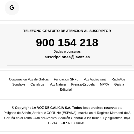
TELÉFONO GRATUITO DE ATENCIÓN AL SUSCRIPTOR
900 154 218
Dudas o consultas
suscripciones@lavoz.es
Corporación Voz de Galicia
Fundación SRFL
Voz Audiovisual
RadioVoz
Sondaxe
Canalvoz
Voz Natura
Prensa-Escuela
MPXA
Galicia
Editorial
© Copyright LA VOZ DE GALICIA S.A. Todos los derechos reservados.
Polígono de Sabón, Arteixo, A CORUÑA (ESPAÑA) Inscrita en el Registro Mercantil de A
Coruña en el Tomo 2438 del Archivo, Sección General, a los folios 91 y siguientes, hoja
C-2141. CIF: A-15000649.