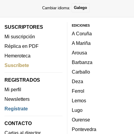
Cambiar idioma:
Galego
EDICIONES
SUSCRIPTORES
A Coruña
Mi suscripción
A Mariña
Réplica en PDF
Arousa
Hemeroteca
Barbanza
Suscríbete
Carballo
REGISTRADOS
Deza
Mi perfil
Ferrol
Newsletters
Lemos
Regístrate
Lugo
Ourense
CONTACTO
Pontevedra
Cartas al director