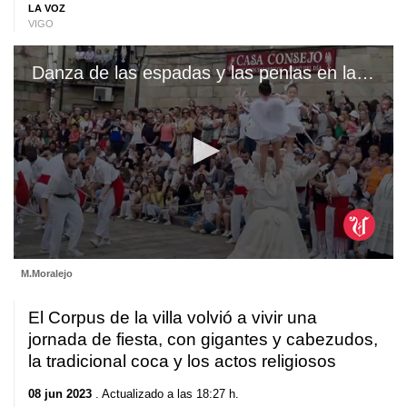
LA VOZ
VIGO
Danza de las espadas y las penlas en la fiesta de la Coca de Redondela
0
M.Moralejo
seconds
of
1
El Corpus de la villa volvió a vivir una
minute,
0
jornada de fiesta, con gigantes y cabezudos,
la tradicional coca y los actos religiosos
08 jun 2023
. Actualizado a las 18:27 h.