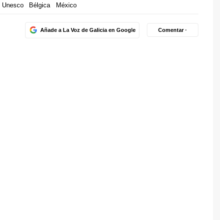
Unesco
Bélgica
México
Añade a La Voz de Galicia en Google
Comentar ·