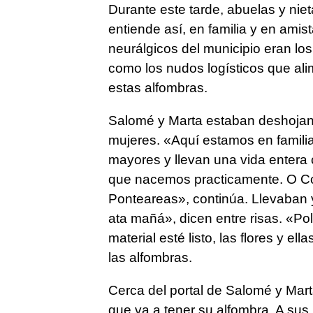
Durante este tarde, abuelas y nie
entiende así, en familia y en amist
neurálgicos del municipio eran los
como los nudos logísticos que al
estas alfombras.
Salomé y Marta estaban deshojand
mujeres. «Aquí estamos en famili
mayores y llevan una vida entera 
que nacemos practicamente. O Cor
Ponteareas
», continúa. Llevaban 
ata mañá», dicen entre risas. «P
material esté listo, las flores y el
las alfombras.
Cerca del portal de Salomé y Mart
que va a tener su alfombra. A sus 