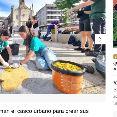
q
AL
X
E
a
l
oman el casco urbano para crear sus