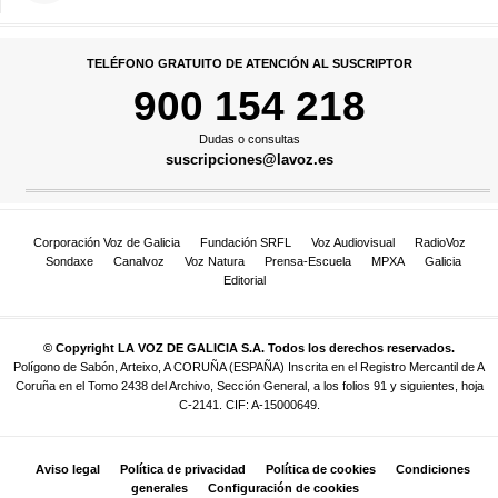
TELÉFONO GRATUITO DE ATENCIÓN AL SUSCRIPTOR
900 154 218
Dudas o consultas
suscripciones@lavoz.es
Corporación Voz de Galicia
Fundación SRFL
Voz Audiovisual
RadioVoz
Sondaxe
Canalvoz
Voz Natura
Prensa-Escuela
MPXA
Galicia
Editorial
© Copyright LA VOZ DE GALICIA S.A. Todos los derechos reservados.
Polígono de Sabón, Arteixo, A CORUÑA (ESPAÑA) Inscrita en el Registro Mercantil de A
Coruña en el Tomo 2438 del Archivo, Sección General, a los folios 91 y siguientes, hoja
C-2141. CIF: A-15000649.
Aviso legal
Política de privacidad
Política de cookies
Condiciones
generales
Configuración de cookies