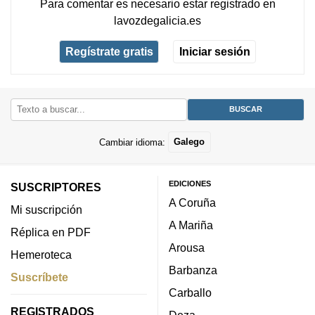
Para comentar es necesario
estar registrado
en
lavozdegalicia.es
Regístrate gratis
Iniciar sesión
Cambiar idioma:
Galego
EDICIONES
SUSCRIPTORES
A Coruña
Mi suscripción
A Mariña
Réplica en PDF
Arousa
Hemeroteca
Barbanza
Suscríbete
Carballo
REGISTRADOS
Deza