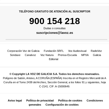
TELÉFONO GRATUITO DE ATENCIÓN AL SUSCRIPTOR
900 154 218
Dudas o consultas
suscripciones@lavoz.es
Corporación Voz de Galicia
Fundación SRFL
Voz Audiovisual
RadioVoz
Sondaxe
Canalvoz
Voz Natura
Prensa-Escuela
MPXA
Galicia
Editorial
© Copyright LA VOZ DE GALICIA S.A. Todos los derechos reservados.
Polígono de Sabón, Arteixo, A CORUÑA (ESPAÑA) Inscrita en el Registro Mercantil de A
Coruña en el Tomo 2438 del Archivo, Sección General, a los folios 91 y siguientes, hoja
C-2141. CIF: A-15000649.
Aviso legal
Política de privacidad
Política de cookies
Condiciones
generales
Configuración de cookies