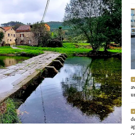
a
u
d
a
c