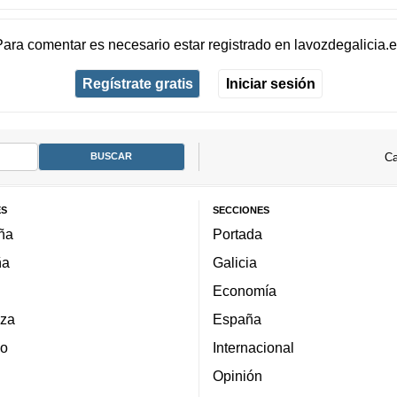
Para comentar es necesario
estar registrado
en
lavozdegalicia.
Regístrate gratis
Iniciar sesión
Ca
ES
SECCIONES
ña
Portada
ña
Galicia
Economía
za
España
lo
Internacional
Opinión