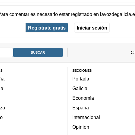
Para comentar es necesario
estar registrado
en
lavozdegalicia.
Regístrate gratis
Iniciar sesión
Ca
ES
SECCIONES
ña
Portada
ña
Galicia
Economía
za
España
lo
Internacional
Opinión