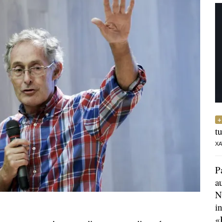
t
XA
P
a
N
i
«