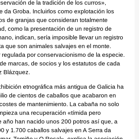
servación de la tradición de los curros»,
e da Groba. Incluirlos como explotación los
pios de granjas que consideran totalmente
ad, como la presentación de un registro de
no, indican, sería imposible llevar un registro
ta que son animales salvajes en el monte.
r regulada por conservacionismo de la especie.
de marcas, de socios y los estatutos de cada
z Blázquez.
hibición etnográfica más antigua de Galicia ha
exilio de cientos de caballos que acabaron en
 costes de mantenimiento. La cabaña no solo
empieza una recuperación «tímida pero
 año han nacido unos 200 potros así que, a
00 y 1.700 caballos salvajes en A Serra da
mar, Tomiño y O Rosal», explica la asociación