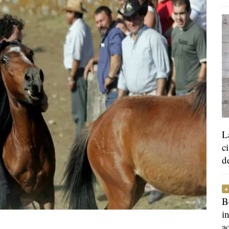
L
c
d
B
i
a