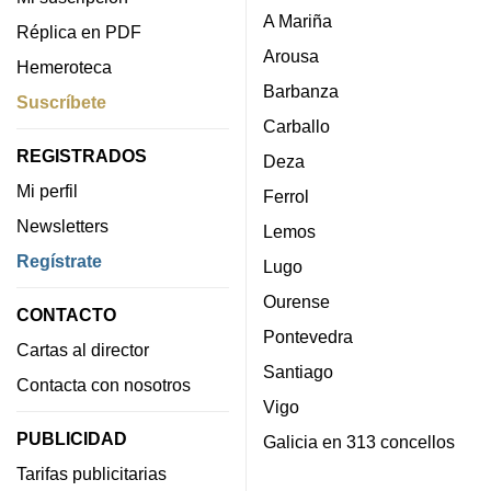
A Mariña
Réplica en PDF
Arousa
Hemeroteca
Barbanza
Suscríbete
Carballo
REGISTRADOS
Deza
Mi perfil
Ferrol
Newsletters
Lemos
Regístrate
Lugo
Ourense
CONTACTO
Pontevedra
Cartas al director
Santiago
Contacta con nosotros
Vigo
PUBLICIDAD
Galicia en 313 concellos
Tarifas publicitarias