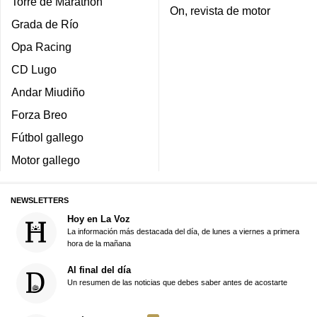
Torre de Marathon
On, revista de motor
Grada de Río
Opa Racing
CD Lugo
Andar Miudiño
Forza Breo
Fútbol gallego
Motor gallego
NEWSLETTERS
Hoy en La Voz
La información más destacada del día, de lunes a viernes a primera
hora de la mañana
Al final del día
Un resumen de las noticias que debes saber antes de acostarte