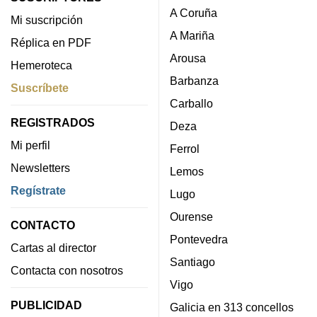
A Coruña
Mi suscripción
A Mariña
Réplica en PDF
Arousa
Hemeroteca
Barbanza
Suscríbete
Carballo
REGISTRADOS
Deza
Mi perfil
Ferrol
Newsletters
Lemos
Regístrate
Lugo
Ourense
CONTACTO
Pontevedra
Cartas al director
Santiago
Contacta con nosotros
Vigo
PUBLICIDAD
Galicia en 313 concellos