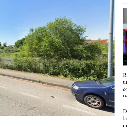
R
u
c
LA
D
l
q