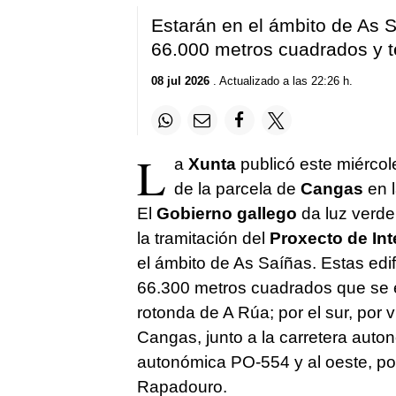
Estarán en el ámbito de As 
66.000 metros cuadrados y t
08 jul 2026
. Actualizado a las 22:26 h.
L
a
Xunta
publicó este miércol
de la parcela de
Cangas
en l
El
Gobierno gallego
da luz verde 
la tramitación del
Proxecto de Int
el ámbito de As Saíñas. Estas edi
66.300 metros cuadrados que se en
rotonda de A Rúa; por el sur, por v
Cangas, junto a la carretera auton
autonómica PO-554 y al oeste, por 
Rapadouro.