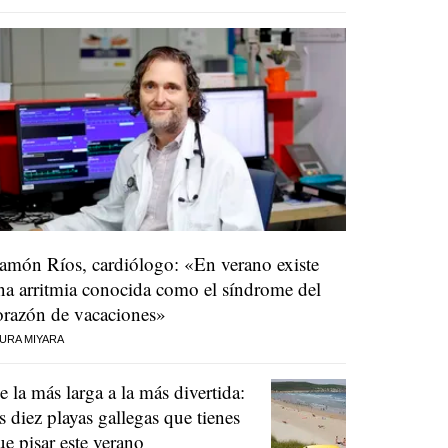
amón Ríos, cardiólogo: «En verano existe
na arritmia conocida como el síndrome del
orazón de vacaciones»
URA MIYARA
e la más larga a la más divertida:
as diez playas gallegas que tienes
ue pisar este verano