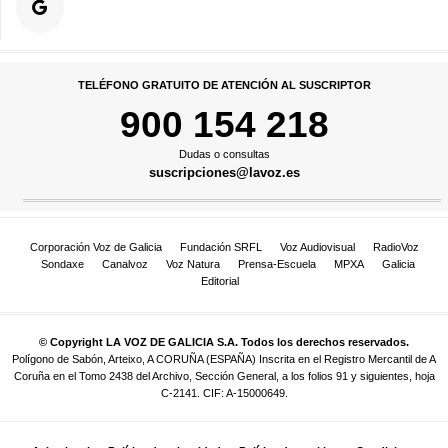
TELÉFONO GRATUITO DE ATENCIÓN AL SUSCRIPTOR
900 154 218
Dudas o consultas
suscripciones@lavoz.es
Corporación Voz de Galicia
Fundación SRFL
Voz Audiovisual
RadioVoz
Sondaxe
Canalvoz
Voz Natura
Prensa-Escuela
MPXA
Galicia
Editorial
© Copyright LA VOZ DE GALICIA S.A. Todos los derechos reservados.
Polígono de Sabón, Arteixo, A CORUÑA (ESPAÑA) Inscrita en el Registro Mercantil de A
Coruña en el Tomo 2438 del Archivo, Sección General, a los folios 91 y siguientes, hoja
C-2141. CIF: A-15000649.