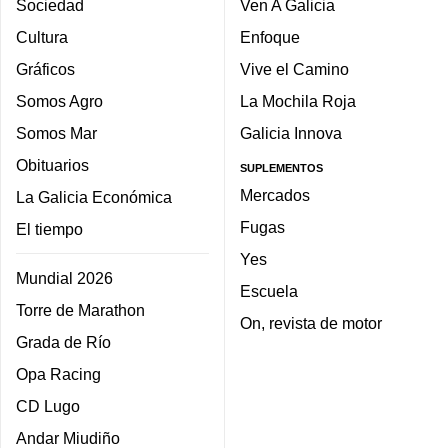
Sociedad
Ven A Galicia
Cultura
Enfoque
Gráficos
Vive el Camino
Somos Agro
La Mochila Roja
Somos Mar
Galicia Innova
Obituarios
SUPLEMENTOS
Mercados
La Galicia Económica
Fugas
El tiempo
Yes
Mundial 2026
Escuela
Torre de Marathon
On, revista de motor
Grada de Río
Opa Racing
CD Lugo
Andar Miudiño