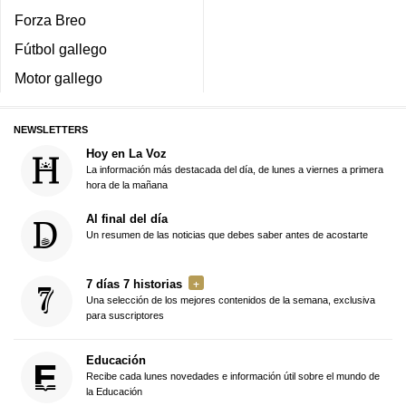
Forza Breo
Fútbol gallego
Motor gallego
NEWSLETTERS
Hoy en La Voz
La información más destacada del día, de lunes a viernes a primera
hora de la mañana
Al final del día
Un resumen de las noticias que debes saber antes de acostarte
7 días 7 historias
Una selección de los mejores contenidos de la semana, exclusiva
para suscriptores
Educación
Recibe cada lunes novedades e información útil sobre el mundo de
la Educación