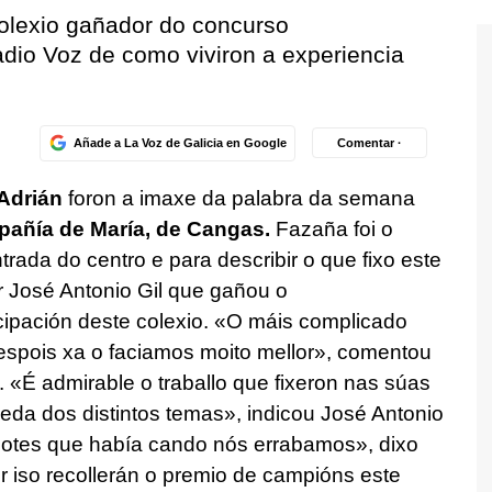
olexio gañador do concurso
adio Voz de como viviron a experiencia
Añade a La Voz de Galicia en Google
Comentar ·
 Adrián
foron a imaxe da palabra da semana
pañía de María, de Cangas.
Fazaña foi o
trada do centro e para describir o que fixo este
 José Antonio Gil que gañou o
icipación deste colexio. «O máis complicado
despois xa o faciamos moito mellor», comentou
. «É admirable o traballo que fixeron nas súas
ueda dos distintos temas», indicou José Antonio
ebotes que había cando nós errabamos», dixo
or iso recollerán o premio de campións este