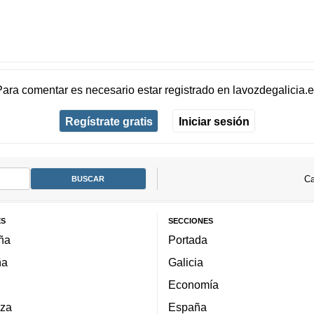
Para comentar es necesario
estar registrado
en
lavozdegalicia.
Regístrate gratis
Iniciar sesión
Ca
ES
SECCIONES
ña
Portada
ña
Galicia
Economía
za
España