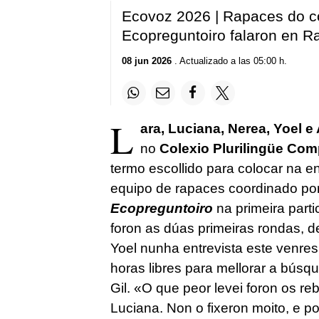
Ecovoz 2026 | Rapaces do c
Ecopreguntoiro falaron en R
08 jun 2026
. Actualizado a las 05:00 h.
L
ara, Luciana, Nerea, Yoel e
no
Colexio Plurilingüe Com
termo escollido para colocar na en
equipo de rapaces coordinado por
Ecopreguntoiro
na primeira part
foron as dúas primeiras rondas, 
Yoel nunha entrevista este venres
horas libres para mellorar a búsq
Gil. «O que peor levei foron os r
Luciana. Non o fixeron moito, e p