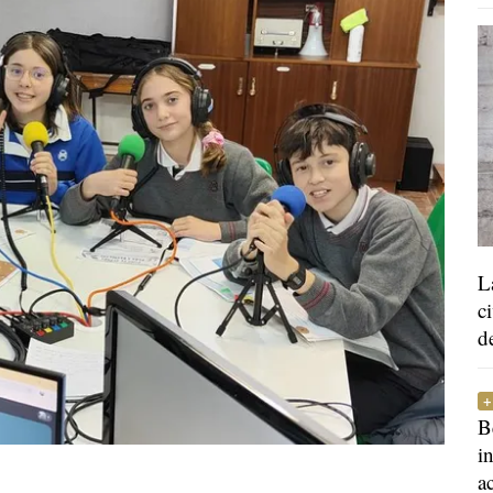
L
c
d
B
i
a