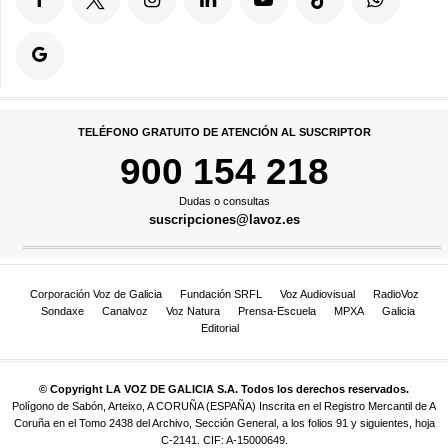
TELÉFONO GRATUITO DE ATENCIÓN AL SUSCRIPTOR
900 154 218
Dudas o consultas
suscripciones@lavoz.es
Corporación Voz de Galicia
Fundación SRFL
Voz Audiovisual
RadioVoz
Sondaxe
Canalvoz
Voz Natura
Prensa-Escuela
MPXA
Galicia
Editorial
© Copyright LA VOZ DE GALICIA S.A. Todos los derechos reservados.
Polígono de Sabón, Arteixo, A CORUÑA (ESPAÑA) Inscrita en el Registro Mercantil de A
Coruña en el Tomo 2438 del Archivo, Sección General, a los folios 91 y siguientes, hoja
C-2141. CIF: A-15000649.