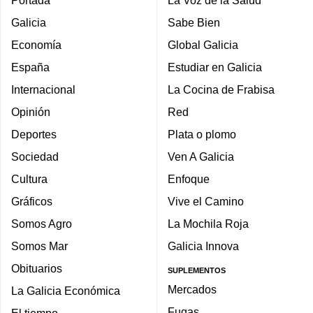
Portada
La Voz de la Salud
Galicia
Sabe Bien
Economía
Global Galicia
España
Estudiar en Galicia
Internacional
La Cocina de Frabisa
Opinión
Red
Deportes
Plata o plomo
Sociedad
Ven A Galicia
Cultura
Enfoque
Gráficos
Vive el Camino
Somos Agro
La Mochila Roja
Somos Mar
Galicia Innova
Obituarios
SUPLEMENTOS
Mercados
La Galicia Económica
Fugas