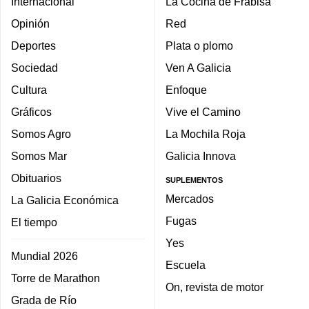
Internacional
La Cocina de Frabisa
Opinión
Red
Deportes
Plata o plomo
Sociedad
Ven A Galicia
Cultura
Enfoque
Gráficos
Vive el Camino
Somos Agro
La Mochila Roja
Somos Mar
Galicia Innova
Obituarios
SUPLEMENTOS
Mercados
La Galicia Económica
Fugas
El tiempo
Yes
Mundial 2026
Escuela
Torre de Marathon
On, revista de motor
Grada de Río