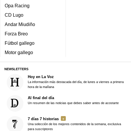
Opa Racing
CD Lugo
Andar Miudiño
Forza Breo
Fútbol gallego
Motor gallego
NEWSLETTERS
Hoy en La Voz
La información más destacada del día, de lunes a viernes a primera
hora de la mañana
Al final del día
Un resumen de las noticias que debes saber antes de acostarte
7 días 7 historias
Una selección de los mejores contenidos de la semana, exclusiva
para suscriptores