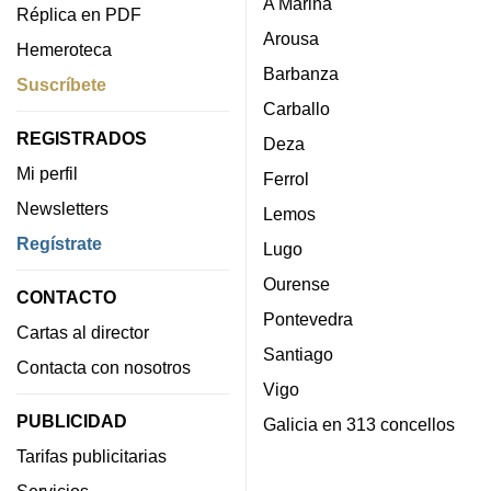
A Mariña
Réplica en PDF
Arousa
Hemeroteca
Barbanza
Suscríbete
Carballo
REGISTRADOS
Deza
Mi perfil
Ferrol
Newsletters
Lemos
Regístrate
Lugo
Ourense
CONTACTO
Pontevedra
Cartas al director
Santiago
Contacta con nosotros
Vigo
PUBLICIDAD
Galicia en 313 concellos
Tarifas publicitarias