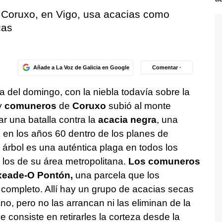
Coruxo, en Vigo, usa acacias como
cas
Añade a La Voz de Galicia en Google
Comentar ·
 del domingo, con la niebla todavía sobre la
y
comuneros
de
Coruxo
subió al monte
r una batalla contra la
acacia negra
, una
o
en los años 60 dentro de los planes de
e árbol es una auténtica plaga en todos los
los de su área metropolitana.
Los comuneros
ixeade-O Pontón,
una parcela que los
 completo. Allí hay un grupo de acacias secas
no, pero no las arrancan ni las eliminan de la
ue consiste en retirarles la corteza desde la