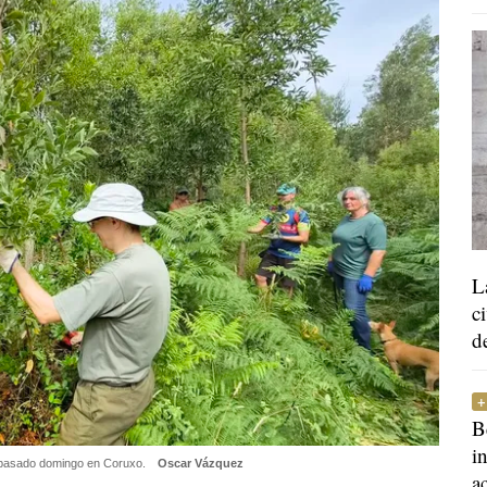
L
c
d
B
i
l pasado domingo en Coruxo.
Oscar Vázquez
a