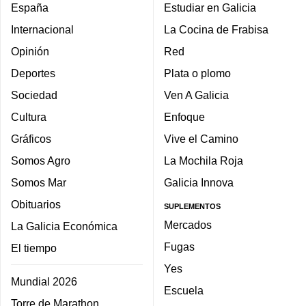
España
Estudiar en Galicia
Internacional
La Cocina de Frabisa
Opinión
Red
Deportes
Plata o plomo
Sociedad
Ven A Galicia
Cultura
Enfoque
Gráficos
Vive el Camino
Somos Agro
La Mochila Roja
Somos Mar
Galicia Innova
Obituarios
SUPLEMENTOS
Mercados
La Galicia Económica
Fugas
El tiempo
Yes
Mundial 2026
Escuela
Torre de Marathon