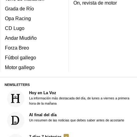
On, revista de motor
Grada de Río
Opa Racing
CD Lugo
Andar Miudiño
Forza Breo
Fútbol gallego
Motor gallego
NEWSLETTERS
Hoy en La Voz
La información más destacada del día, de lunes a viernes a primera
hora de la mañana
Al final del día
Un resumen de las noticias que debes saber antes de acostarte
7 días 7 historias