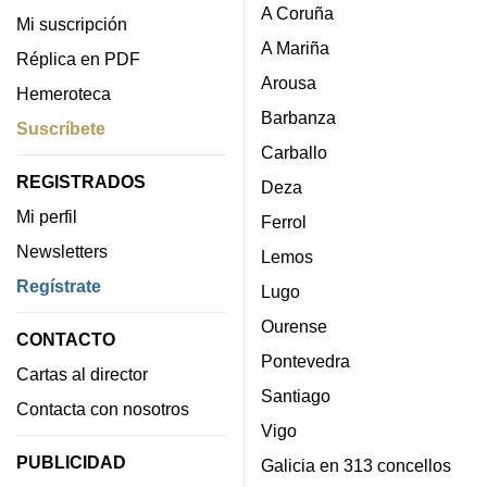
A Coruña
Mi suscripción
A Mariña
Réplica en PDF
Arousa
Hemeroteca
Barbanza
Suscríbete
Carballo
REGISTRADOS
Deza
Mi perfil
Ferrol
Newsletters
Lemos
Regístrate
Lugo
Ourense
CONTACTO
Pontevedra
Cartas al director
Santiago
Contacta con nosotros
Vigo
PUBLICIDAD
Galicia en 313 concellos