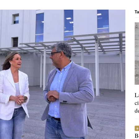
Ta
L
c
d
B