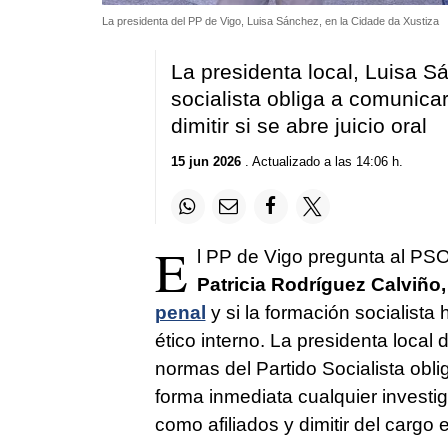
La presidenta del PP de Vigo, Luisa Sánchez, en la Cidade da Xustiza
La presidenta local, Luisa S
socialista obliga a comunicar
dimitir si se abre juicio oral
15 jun 2026
. Actualizado a las 14:06 h.
E
l PP de Vigo pregunta al PSO
Patricia Rodríguez Calviño,
penal
y si la formación socialist
ético interno. La presidenta local
normas del Partido Socialista obl
forma inmediata cualquier investigac
como afiliados y dimitir del cargo 